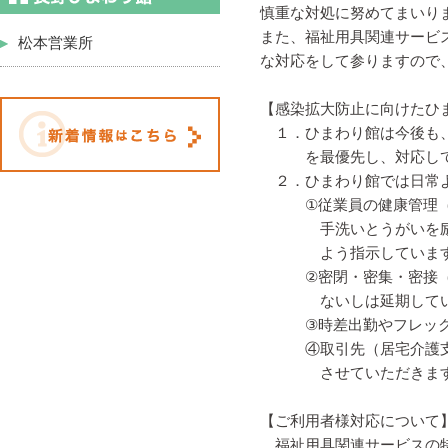
慎重な対処に努めてまいり
また、福祉用具関連サービ
松本営業所
な対応をして参りますので
【感染拡大防止に向けたひ
１．ひまわり館は今後も、
を最優先し、対応して
２．ひまわり館では日常よ
①従業員の健康管理（朝
手洗いとうがいを励行す
よう指示しています。
②密閉・密集・密接（3つ
ないしは延期してい
③時差出勤やフレックス
④取引先（居宅介護支援
させていただきま
【ご利用者様対応について
福祉用具関連サービスの