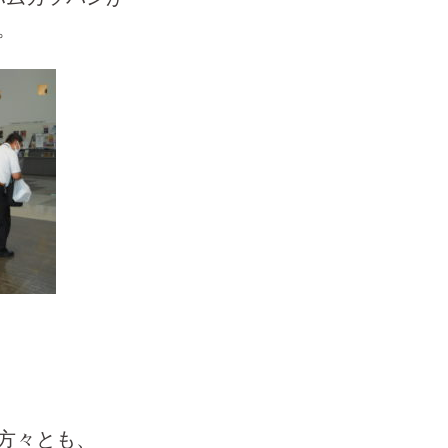
。
方々とも、